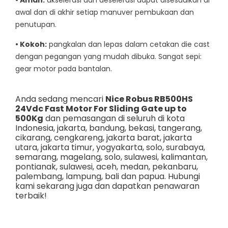
awal dan di akhir setiap manuver pembukaan dan
penutupan.
• Kokoh:
pangkalan dan lepas dalam cetakan die cast
dengan pegangan yang mudah dibuka. Sangat sepi:
gear motor pada bantalan.
Anda sedang mencari
Nice Robus RB500HS
24Vdc Fast Motor For Sliding Gate up to
500Kg
dan pemasangan di seluruh di kota
Indonesia,
jakarta
,
bandung
,
bekasi
,
tangerang
,
cikarang
,
cengkareng
,
jakarta barat
,
jakarta
utara
,
jakarta timur
,
yogyakarta
,
solo
,
surabaya
,
semarang
,
magelang
,
solo
,
sulawesi
,
kalimantan
,
pontianak
,
sulawesi
,
aceh
,
medan
,
pekanbaru
,
palembang
,
lampung
,
bali
dan
papua
. Hubungi
kami sekarang juga dan dapatkan penawaran
terbaik!