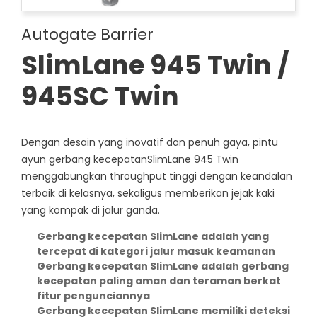
Autogate Barrier
SlimLane 945 Twin /
945SC Twin
Dengan desain yang inovatif dan penuh gaya, pintu
ayun gerbang kecepatanSlimLane 945 Twin
menggabungkan throughput tinggi dengan keandalan
terbaik di kelasnya, sekaligus memberikan jejak kaki
yang kompak di jalur ganda.
Gerbang kecepatan SlimLane adalah yang
tercepat di kategori jalur masuk keamanan
Gerbang kecepatan SlimLane adalah gerbang
kecepatan paling aman dan teraman berkat
fitur pengunciannya
Gerbang kecepatan SlimLane memiliki deteksi