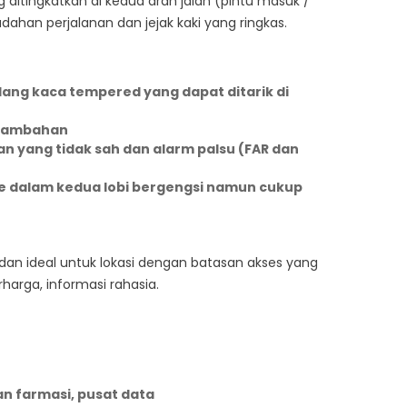
ditingkatkan di kedua arah jalan (pintu masuk /
han perjalanan dan jejak kaki yang ringkas.
ang kaca tempered yang dapat ditarik di
 tambahan
n yang tidak sah dan alarm palsu (FAR dan
ke dalam kedua lobi bergengsi namun cukup
an ideal untuk lokasi dengan batasan akses yang
harga, informasi rahasia.
an farmasi, pusat data