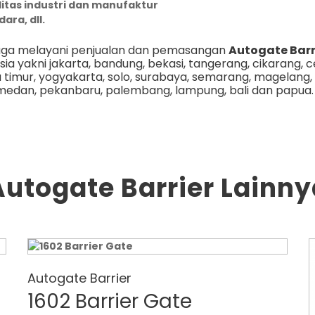
litas industri dan manufaktur
ara, dll.
uga melayani penjualan dan pemasangan
Autogate Barr
sia yakni
jakarta
,
bandung
,
bekasi
,
tangerang
,
cikarang
,
c
a timur
,
yogyakarta
,
solo
,
surabaya
,
semarang
,
magelang
,
medan
,
pekanbaru
,
palembang
,
lampung
,
bali
dan
papua
Autogate Barrier Lainny
Autogate Barrier
1602 Barrier Gate