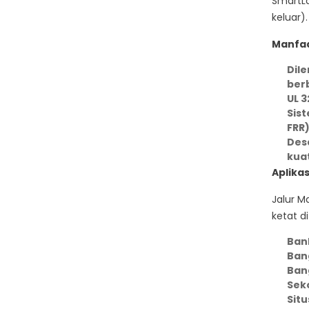
SmartLa
keluar)
Manfaa
Dil
ber
UL 
Sist
FRR
Des
kuat
Aplikasi
Jalur M
ketat d
Ban
Ban
Bang
Seko
Situ