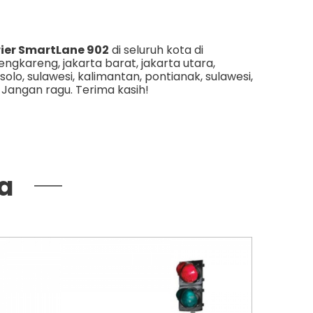
ier SmartLane 902
di seluruh kota di
engkareng
,
jakarta barat
,
jakarta utara
,
solo
,
sulawesi
,
kalimantan
,
pontianak
,
sulawesi
,
. Jangan ragu. Terima kasih!
a
Autoga
1620