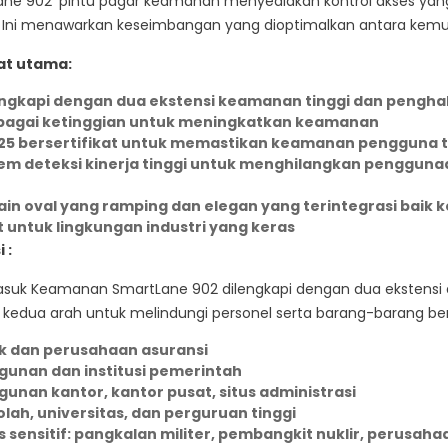
ne 902′ pintu pagar keamanan menyediakan kontrol akses yang 
. Ini menawarkan keseimbangan yang dioptimalkan antara kemuda
t utama:
engkapi dengan dua ekstensi keamanan tinggi dan penghal
bagai ketinggian untuk meningkatkan keamanan
325 bersertifikat untuk memastikan keamanan pengguna
em deteksi kinerja tinggi untuk menghilangkan penggunaa
)
ain oval yang ramping dan elegan yang terintegrasi baik 
 untuk lingkungan industri yang keras
 :
asuk Keamanan SmartLane 902 dilengkapi dengan dua ekstensi d
i kedua arah untuk melindungi personel serta barang-barang ber
k dan perusahaan asuransi
gunan dan institusi pemerintah
unan kantor, kantor pusat, situs administrasi
lah, universitas, dan perguruan tinggi
s sensitif: pangkalan militer, pembangkit nuklir, perusaha