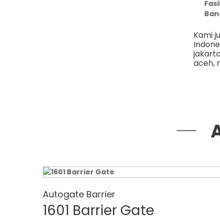
Fasi
Band
Kami j
Indone
jakart
aceh
,
Autogate Barrier
1601 Barrier Gate