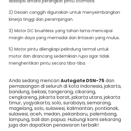
diadopsi antara perangkat pintu otomatis.
2) Desain canggih digunakan untuk menyeimbangkan
kinerja tinggi dan perampingan.
3) Motor DC brushless yang tahan lama mencapai
margin daya yang memadai dan lintasan yang mulus.
5) Motor pintu dilengkapi pelindung termal untuk
motor dan dirancang sedemikian rupa agar tidak
menghentikan pintu secara tiba-tiba.
Anda sedang mencari
Autogate DSN-75
dan
pemasangan di seluruh di kota Indonesia,
jakarta
,
bandung
,
bekasi
,
tangerang
,
cikarang
,
cengkareng
,
jakarta barat
,
jakarta utara
,
jakarta
timur
,
yogyakarta
,
solo
,
surabaya
,
semarang
,
magelang
,
solo
,
sulawesi
,
kalimantan
,
pontianak
,
sulawesi
,
aceh
,
medan
,
pekanbaru
,
palembang
,
lampung
,
bali
dan
papua
. Hubungi kami sekarang
juga dan dapatkan penawaran terbaik!